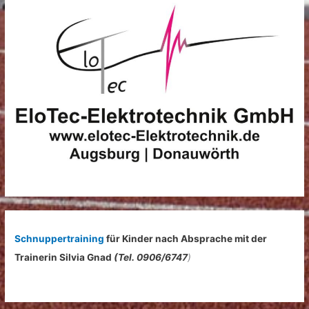
e
n
n
a
c
h
:
Schnuppertraining
für Kinder nach Absprache mit der
Trainerin Silvia Gnad
(Tel. 0906/6747
)