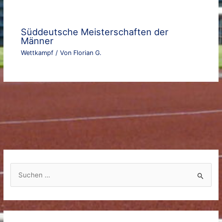
Süddeutsche Meisterschaften der
Männer
Wettkampf
/ Von
Florian G.
S
u
c
h