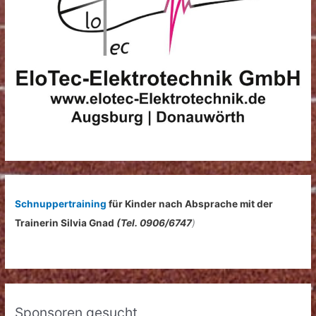
n
a
c
h
:
Schnuppertraining
für Kinder nach Absprache mit der
Trainerin Silvia Gnad
(Tel. 0906/6747
)
Sponsoren gesucht