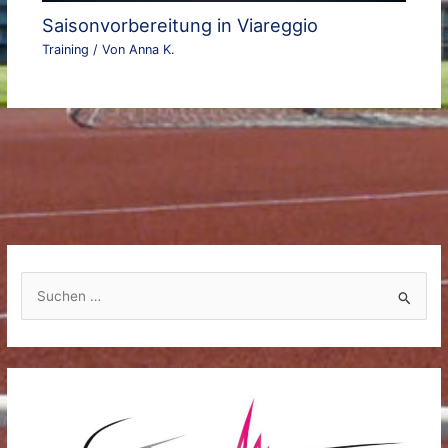
Saisonvorbereitung in Viareggio
Training
/ Von
Anna K.
S
u
c
h
e
n