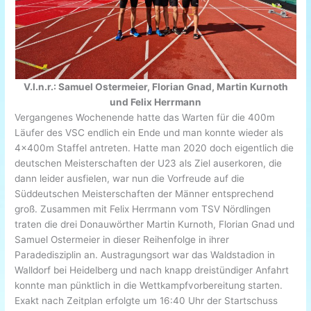
V.l.n.r.: Samuel Ostermeier, Florian Gnad, Martin Kurnoth
und Felix Herrmann
Vergangenes Wochenende hatte das Warten für die 400m
Läufer des VSC endlich ein Ende und man konnte wieder als
4x400m Staffel antreten. Hatte man 2020 doch eigentlich die
deutschen Meisterschaften der U23 als Ziel auserkoren, die
dann leider ausfielen, war nun die Vorfreude auf die
Süddeutschen Meisterschaften der Männer entsprechend
groß. Zusammen mit Felix Herrmann vom TSV Nördlingen
traten die drei Donauwörther Martin Kurnoth, Florian Gnad und
Samuel Ostermeier in dieser Reihenfolge in ihrer
Paradedisziplin an. Austragungsort war das Waldstadion in
Walldorf bei Heidelberg und nach knapp dreistündiger Anfahrt
konnte man pünktlich in die Wettkampfvorbereitung starten.
Exakt nach Zeitplan erfolgte um 16:40 Uhr der Startschuss