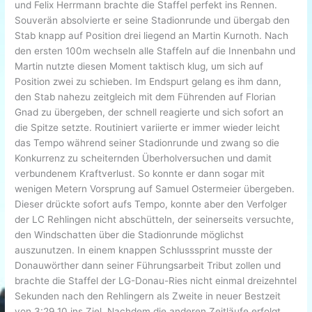
und Felix Herrmann brachte die Staffel perfekt ins Rennen.
Souverän absolvierte er seine Stadionrunde und übergab den
Stab knapp auf Position drei liegend an Martin Kurnoth. Nach
den ersten 100m wechseln alle Staffeln auf die Innenbahn und
Martin nutzte diesen Moment taktisch klug, um sich auf
Position zwei zu schieben. Im Endspurt gelang es ihm dann,
den Stab nahezu zeitgleich mit dem Führenden auf Florian
Gnad zu übergeben, der schnell reagierte und sich sofort an
die Spitze setzte. Routiniert variierte er immer wieder leicht
das Tempo während seiner Stadionrunde und zwang so die
Konkurrenz zu scheiternden Überholversuchen und damit
verbundenem Kraftverlust. So konnte er dann sogar mit
wenigen Metern Vorsprung auf Samuel Ostermeier übergeben.
Dieser drückte sofort aufs Tempo, konnte aber den Verfolger
der LC Rehlingen nicht abschütteln, der seinerseits versuchte,
den Windschatten über die Stadionrunde möglichst
auszunutzen. In einem knappen Schlusssprint musste der
Donauwörther dann seiner Führungsarbeit Tribut zollen und
brachte die Staffel der LG-Donau-Ries nicht einmal dreizehntel
Sekunden nach den Rehlingern als Zweite in neuer Bestzeit
von 3:29,10 ins Ziel. Nachdem die anderen Zeitläufe erfolgt