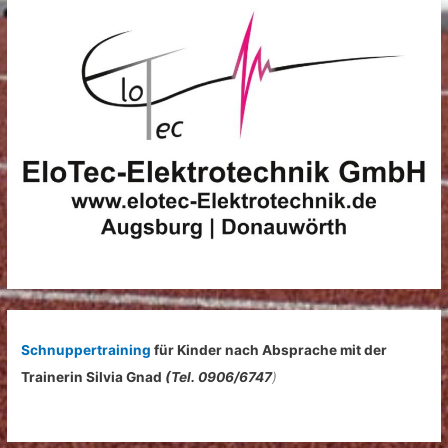
e
n
n
a
c
h
:
Schnuppertraining
für Kinder nach Absprache mit der
Trainerin Silvia Gnad
(Tel. 0906/6747
)