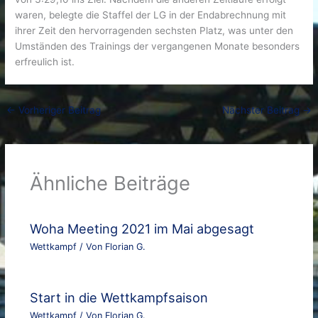
waren, belegte die Staffel der LG in der Endabrechnung mit
ihrer Zeit den hervorragenden sechsten Platz, was unter den
Umständen des Trainings der vergangenen Monate besonders
erfreulich ist.
←
Vorheriger Beitrag
Nächster Beitrag
→
Ähnliche Beiträge
Woha Meeting 2021 im Mai abgesagt
Wettkampf
/ Von
Florian G.
Start in die Wettkampfsaison
Wettkampf
/ Von
Florian G.