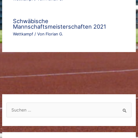
Schwäbische
Mannschaftsmeisterschaften 2021
Wettkampf
/ Von
Florian G.
S
u
c
h