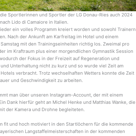
die Sportlerinnen und Sportler der LG Donau-Ries auch 2024
nach Lido di Camaiore in Italien.
eder ein volles Programm kreiert worden und sowohl Trainern
en. Nach der Ankunft am Karfreitag im Hotel und einem
 Samstag mit den Trainingseinheiten richtig los. Zweimal pro
oder im Kraftraum plus einer morgendlichen Gymnastik Session
, wodurch der Fokus in der Freizeit auf Regeneration und
und Unterhaltung nicht zu kurz und so wurde viel Zeit am
otels verbracht. Trotz wechselhaften Wetters konnte die Zeit
auer und Geschwindigkeit zu arbeiten.
ommt man über unseren Instagram-Account, der mit einem
. Ein Dank hierfür geht an Michel Henke und Matthias Wanke, die
mit der Kamera und Drohne begleiteten.
n fit und hoch motiviert in den Startlöchern für die kommende
e Bayerischen Langstaffelmeisterschaften in der kommenden