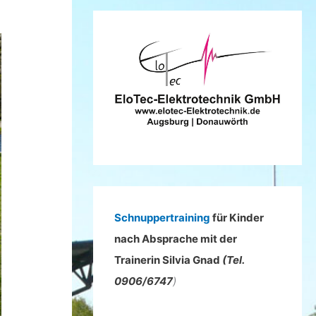
h
e
n
n
a
c
h
:
Schnuppertraining
für Kinder
nach Absprache mit der
Trainerin Silvia Gnad
(Tel.
0906/6747
)