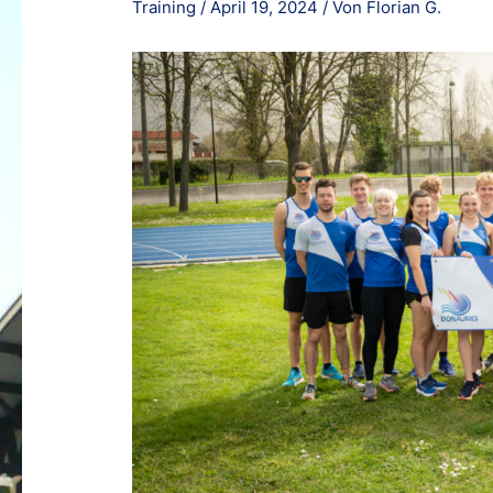
Training
/
April 19, 2024
/ Von
Florian G.