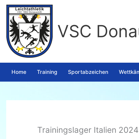
Zum
Inhalt
springen
VSC Donau
Home
Training
Sportabzeichen
Wettkä
Trainingslager Italien 2024